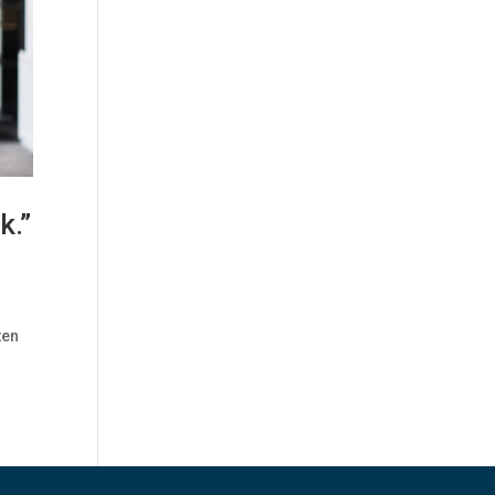
k.”
ten