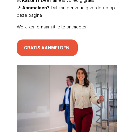
💰
Kosten?
Deelname is volledig gratis
📍
Aanmelden?
Dat kan eenvoudig verderop op
deze pagina
We kijken ernaar uit je te ontmoeten!
GRATIS AANMELDEN!