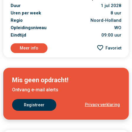
Duur
1 jul 2028
Uren per week
8 uur
Regio
Noord-Holland
Opleidingsniveau
WO
Eindtijd
09:00 uur
Meer info
Favoriet
Mis geen opdracht!
Ontvang e-mail alerts
Privacy verklaring
Registreer