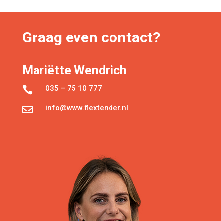
Graag even contact?
Mariëtte Wendrich
035 – 75 10 777

info@www.flextender.nl
